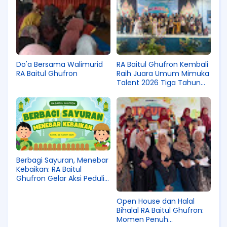
Do'a Bersama Walimurid
RA Baitul Ghufron Kembali
RA Baitul Ghufron
Raih Juara Umum Mimuka
Talent 2026 Tiga Tahun
Berturut-turut
Berbagi Sayuran, Menebar
Kebaikan: RA Baitul
Ghufron Gelar Aksi Peduli
di Bulan Ramadhan
Open House dan Halal
Bihalal RA Baitul Ghufron:
Momen Penuh