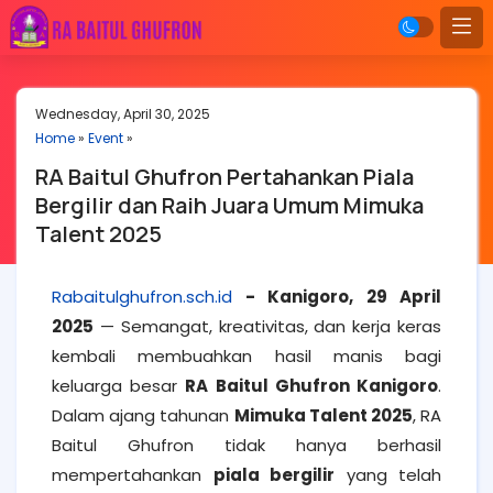
Wednesday, April 30, 2025
Home
»
Event
»
RA Baitul Ghufron Pertahankan Piala
Bergilir dan Raih Juara Umum Mimuka
Talent 2025
Rabaitulghufron.sch.id
-
Kanigoro, 29 April
2025
— Semangat, kreativitas, dan kerja keras
kembali membuahkan hasil manis bagi
keluarga besar
RA Baitul Ghufron Kanigoro
.
Dalam ajang tahunan
Mimuka Talent 2025
, RA
Baitul Ghufron tidak hanya berhasil
mempertahankan
piala bergilir
yang telah