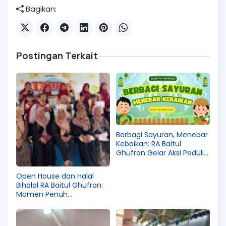
Bagikan:
Postingan Terkait
Berbagi Sayuran, Menebar
Kebaikan: RA Baitul
Ghufron Gelar Aksi Peduli
di Bulan Ramadhan
Open House dan Halal
Bihalal RA Baitul Ghufron:
Momen Penuh
Kehangatan dan
Kebersamaan