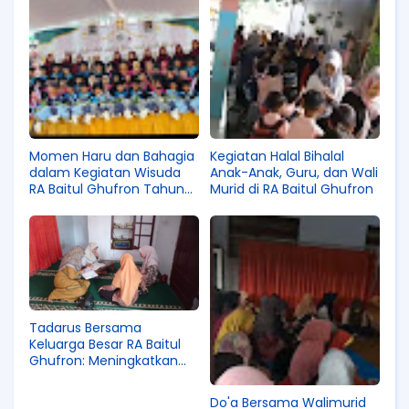
Momen Haru dan Bahagia
Kegiatan Halal Bihalal
dalam Kegiatan Wisuda
Anak-Anak, Guru, dan Wali
RA Baitul Ghufron Tahun
Murid di RA Baitul Ghufron
Ajaran 2024/2025
Tadarus Bersama
Keluarga Besar RA Baitul
Ghufron: Meningkatkan
Cinta Al-Qur’an Sejak Dini
Do'a Bersama Walimurid