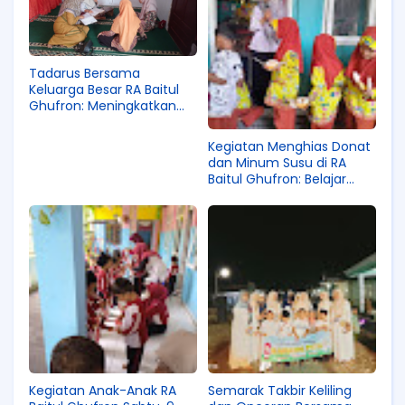
Tadarus Bersama
Keluarga Besar RA Baitul
Ghufron: Meningkatkan
Cinta Al-Qur’an Sejak Dini
Kegiatan Menghias Donat
dan Minum Susu di RA
Baitul Ghufron: Belajar
Sambil Bermain yang
Menyenangkan
Kegiatan Anak-Anak RA
Semarak Takbir Keliling