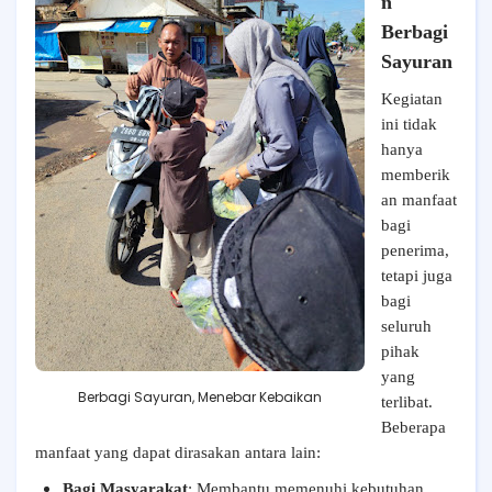
n
Berbagi
Sayuran
Kegiatan
ini tidak
hanya
memberik
an manfaat
bagi
penerima,
tetapi juga
bagi
seluruh
pihak
yang
Berbagi Sayuran, Menebar Kebaikan
terlibat.
Beberapa
manfaat yang dapat dirasakan antara lain:
Bagi Masyarakat
: Membantu memenuhi kebutuhan