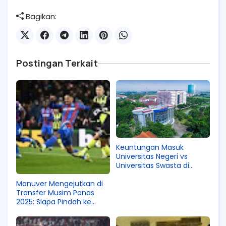
Bagikan:
Postingan Terkait
Keuntungan Masuk
Universitas Negeri vs
Universitas Swasta di
Indonesia
Manuver Mengejutkan di
Transfer Musim Panas
2025: Siapa Pindah ke
Mana? Saksikan Update
Eksklusif di StreamingBola