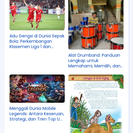
Adu Gengsi di Dunia Sepak
Bola: Perkembangan
Klasemen Liga 1 dan
Jadwal Jepang vs
Alat Drumband: Panduan
Indonesia
Lengkap untuk
Memahami, Memilih, dan
Mengembangkan Kualitas
Pertunjukan
Menggali Dunia Mobile
Legends: Antara Keseruan,
Strategi, dan Tren Top Up
Diamond